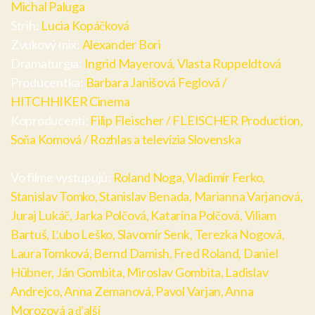
Michal Paluga
Strih:
Lucia Kopáčková
Zvukový mix:
Alexander Bori
Dramaturgia:
Ingrid Mayerová, Vlasta Ruppeldtová
Producentka:
Barbara Janišová Feglová /
HITCHHIKER Cinema
Koproducenti:
Filip Fleischer / FLEISCHER Production,
Soňa Komová / Rozhlas a televízia Slovenska
Vo filme vystupujú:
Roland Noga, Vladimír Ferko,
Stanislav Tomko, Stanislav Benada, Marianna Varjanová,
Juraj Lukáč, Jarka Polčová, Katarína Polčová, Viliam
Bartuš, Ľubo Leško, Slavomír Senk, Terezka Nogová,
LauraTomková, Bernd Damish, Fred Roland, Daniel
Hübner, Ján Gombita, Miroslav Gombita, Ladislav
Andrejco, Anna Zemanová, Pavol Varjan, Anna
Morozová a ďalší