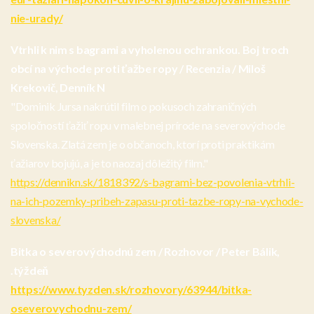
nie-urady/
Vtrhli k nim s bagrami a vyholenou ochrankou. Boj troch
obcí na východe proti ťažbe ropy / Recenzia / Miloš
Krekovič, Denník N
"Dominik Jursa nakrútil film o pokusoch zahraničných
spoločností ťažiť ropu v malebnej prírode na severovýchode
Slovenska. Zlatá zem je o občanoch, ktorí proti praktikám
ťažiarov bojujú, a je to naozaj dôležitý film."
https://dennikn.sk/1818392/s-bagrami-bez-povolenia-vtrhli-
na-ich-pozemky-pribeh-zapasu-proti-tazbe-ropy-na-vychode-
slovenska/
Bitka o severovýchodnú zem / Rozhovor / Peter Bálik,
.týždeň
https://www.tyzden.sk/rozhovory/63944/bitka-
oseverovychodnu-zem/