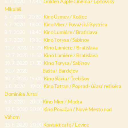
5. 7. 2020 17:45
Golden Apple Cinema / Liptovský
Mikuláš
5. 7. 2020 20:30
Kino Úsmev / Košice
6. 7. 2020 19:00
Kino Mier / Považská Bystrica
8. 7. 2020 18:40
Kino Lumiére / Bratislava
8. 7. 2020 19:30
Kino Torysa / Sabinov
11. 7. 2020 18:20
Kino Lumiére / Bratislava
12. 7. 2020 18:50
Kino Lumiére / Bratislava
19. 7. 2020 17:30
Kino Torysa / Sabinov
30. 7. 2020
Bašta / Bardejov
30. 7. 2020 19:00
Kino Slávia / Trebišov
1. 8. 2020 19:00
Kino Tatran / Poprad - účasť režiséra
Dominika Jursu
6. 8. 2020 20:00
Kino Mier / Modra
12. 8. 2020 20:00
Kino Považan / Nové Mesto nad
Váhom
15. 8. 2020 20:00
Kontakt café / Levice