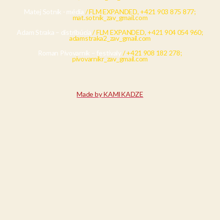
Matej Sotník - média
/ FLM EXPANDED, +421 903 875 877;
mat.sotnik_zav_gmail.com
Adam Straka – distribúcia
/ FLM EXPANDED, +421 904 054 960;
adamstraka2_zav_gmail.com
Roman Pivovarník – festivaly
/ +421 908 182 278;
pivovarnikr_zav_gmail.com
Made by KAMIKADZE