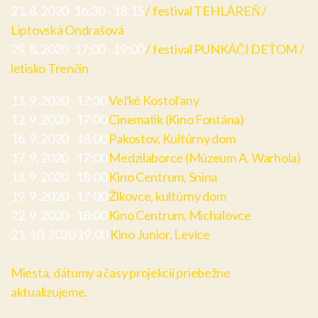
21. 8. 2020 16:30 - 18:15
/ festival TEHLÁREŇ /
Liptovská Ondrašová
29. 8. 2020 17:00 - 19:00
/ festival PUNKÁČI DEŤOM /
letisko Trenčín
11. 9. 2020 17:30
Veľké Kostoľany
12. 9. 2020 17:00
Cinematik (Kino Fontána)
16. 9. 2020 18:00
Pakostov, Kultúrny dom
17. 9. 2020 17:00
Medzilaborce (Múzeum A. Warhola)
18. 9. 2020 18:00
Kino Centrum, Snina
19. 9. 2020 17:00
Žlkovce, kultúrny dom
22. 9. 2020 18:00
Kino Centrum, Michalovce
21. 10. 2020 19:00
Kino Junior, Levice
Miesta, dátumy a časy projekcií priebežne
aktualizujeme.