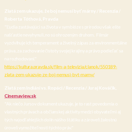
Zlatá zem ukazuje, že boj nemusí byť márny / Recenzia /
Roberta Tóthová, Pravda
"Ľudia zastávajúci sa života v symbióze s prírodou však ešte
našťastie nevyhynuli, no sú ohrozeným druhom. Filmár
vyzdvihuje ich temperament a živelný zápas za environmentálne
práva, za zachovanie čistoty svojej krajiny a právo podieľať sa
na rozhodovaní."
https://kultura.pravda.sk/film-a-televizia/clanok/550189-
zlata-zem-ukazuje-ze-boj-nemusi-byt-marny/
Zlatá zem Indiáni vs. Ropáci / Recenzia / Juraj Kováčik,
Cinemaview.sk
"Ak niečo Jursov dokument ukazuje, je to rast povedomia o
vlastných právach a občianskej aktivity medzi obyvateľmi aj
tých najodľahlejších dolín nášho štátiku a zároveň žalostnú
úroveň vymožiteľnosti týchto práv."