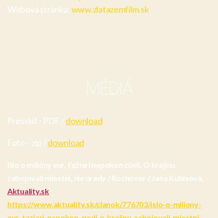
Webová stránka:
www.zlatazemfilm.sk
MÉDIÁ
Presskit - PDF /
download
Foto - zip /
download
Išlo o milióny eur, ťažiari napokon cúvli. O krajinu
zabojovali miestni, nie úrady / Rozhovor / Jana Kubisová,
Aktuality.sk
https://www.aktuality.sk/clanok/776703/islo-o-miliony-
eur-taziari-napokon-cuvli-o-krajinu-zabojovali-miestni-