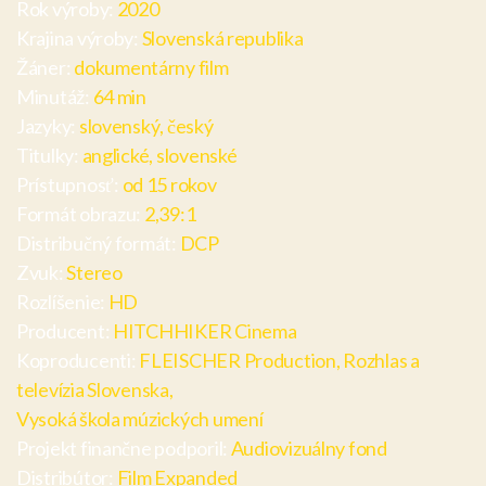
Rok výroby:
2020
Krajina výroby:
Slovenská republika
Žáner:
dokumentárny film
Minutáž:
64 min
Jazyky:
slovenský, český
Titulky:
anglické, slovenské
Prístupnosť:
od 15 rokov
Formát obrazu:
2,39:1
Distribučný formát:
DCP
Zvuk:
Stereo
Rozlíšenie:
HD
Producent:
HITCHHIKER Cinema
Koproducenti:
FLEISCHER Production, Rozhlas a
televízia Slovenska,
Vysoká škola múzických umení
Projekt finančne podporil:
Audiovizuálny fond
Distribútor:
Film Expanded