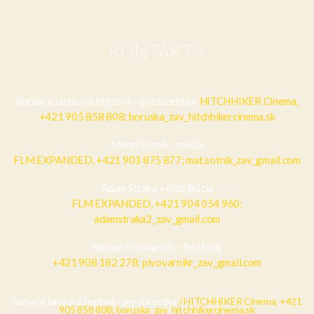
KONTAKTY
Barbara Janišová Feglová - producentka
HITCHHIKER Cinema,
+421 905 858 808; boruska_zav_hitchhikercinema.sk
Matej Sotník - média
FLM EXPANDED, +421 903 875 877; mat.sotnik_zav_gmail.com
Adam Straka – distribúcia
FLM EXPANDED, +421 904 054 960;
adamstraka2_zav_gmail.com
Roman Pivovarník – festivaly
+421 908 182 278; pivovarnikr_zav_gmail.com
Barbara Janišová Feglová - producentka
/ HITCHHIKER Cinema, +421
905 858 808; boruska_zav_hitchhikercinema.sk