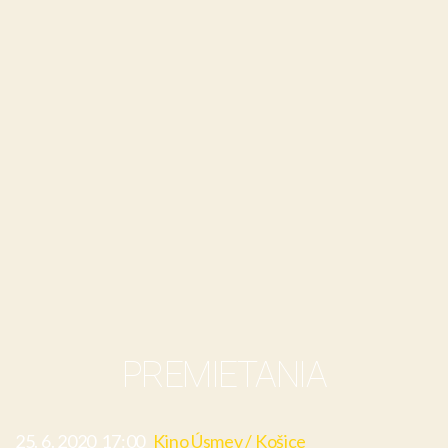
PREMIETANIA
25. 6. 2020 17:00
Kino Úsmev / Košice