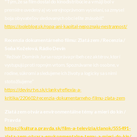
"Tým, že sa film dostal do kinodistribúcie a v máji bol v
premiére uvedený aj vo verejnoprávnom vysielaní, sa zmysel
boja obyvateľov sledovaných obcí ešte znásobil."
https://poleblog.sk/ropa-ani-kapital-nepoznaju-nestrannost/
Recenzia dokumentárneho filmu: Zlatá zem / Recenzia /
Soňa Koželová, Rádio Devín
“Režisér Dominik Jursa rozpráva príbeh cez aktérov, ktorí
vystupujú proti ropným vrtom. Spoznávame ich osobne, v
rodine, súkromí a sledujeme ich životy a logicky sa s nimi
stotožňujeme”
https://devin.rtvs.sk/clanky/reflexia-a-
kritika/220602/recenzia-dokumentarneho-filmu-zlata-zem
Zlatá zem otvára environmentálne témy a mieri do kín /
Pravda
https://kultura.pravda.sk/film-a-televizia/clanok/555491-
zlata-zem-otvara-environmentalne-temy-a-mieri-do-kin/