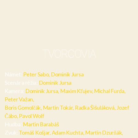
TVORCOVIA
Námet:
Peter Sabo, Dominik Jursa
Scenár a réžia:
Dominik Jursa
Kamera:
Dominik Jursa, Maxim Kľujev, Michal Furda,
Peter Važan,
Boris Gomolčák, Martin Tokár, Radka Šišuláková, Jozef
Čábo, Pavol Wolf
Hudba:
Martin Barabáš
Zvuk:
Tomáš Košjar, Adam Kuchta, Martin Dzurňák,