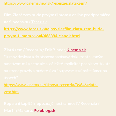
https://www.cinemaview.sk/recenzie/zlata-zem/
Film Zlatá zem bude prvým filmom v online predpremiére
na Slovensku /
Teraz.sk
https://www.teraz.sk/najnovsie/film-zlata-zem-bude-
prvym-filmom-v-onl/463384-clanok.html
Zlatá zem / Recenzia / Erik Binder,
Kinema.sk
"Jursov doslova a do písmena napínavý dokument s jasným
naratívom má v sebe ale aj dôležité implicitné posolstvo. Ak ste
na strane pravdy a budete si za ňou pevne stáť, máte šancu na
úspech."
https://www.kinema.sk/filmova-recenzia/36646/zlata-
zem.htm
Ropa ani kapitál nepoznajú nestrannosť / Recenzia /
Martin Makara,
Poleblog.sk